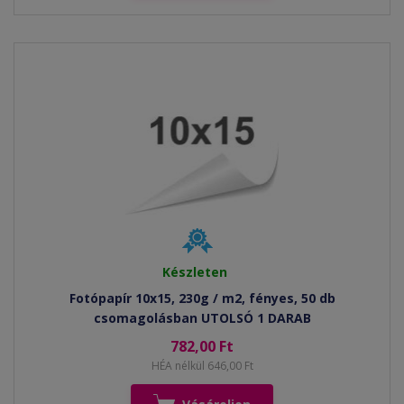
Készleten
Fotópapír 10x15, 230g / m2, fényes, 50 db
csomagolásban UTOLSÓ 1 DARAB
782,00 Ft
HÉA nélkül 646,00 Ft