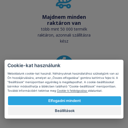
Majdnem minden
raktáron van
több mint 50 000 termék
raktáron, azonnali szállításra
kész
Cookie-kat használunk
Weboldalunk cookie-kat használ. Néhányuknak használatához szükségünk van az
Ön hozzájárulására, amelyet az „Összes elfogadása” gombra kattintva fejez ki. A
Megvédjük
"Beállítások" menüpontban egyénileg is megállapodhat. A cookie-beállításokat
bolygónkat
bármikor módosíthatja a láblécben található "Cookie-beállítások" menüpontban.
További információért tekintse meg
Cookie-k feldolgozása
oldalunkat.
kompatibilis termékek
pozitív hatással vannak az
Elfogadni mindent
ökológiára
Beállítások