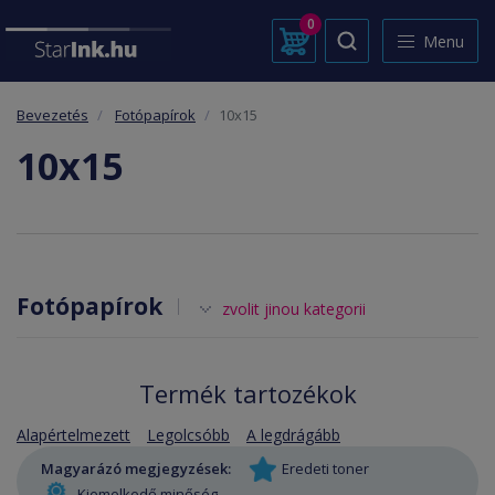
0
Menu
Bevezetés
Fotópapírok
10x15
10x15
Fotópapírok
zvolit jinou kategorii
Termék tartozékok
Alapértelmezett
Legolcsóbb
A legdrágább
Magyarázó megjegyzések:
Eredeti toner
Kiemelkedő minőség