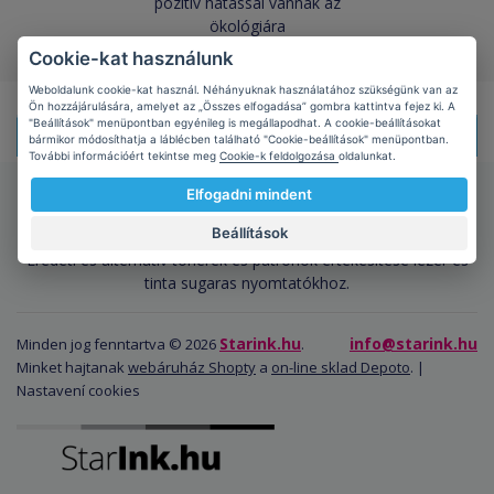
pozitív hatással vannak az
ökológiára
Cookie-kat használunk
Weboldalunk cookie-kat használ. Néhányuknak használatához szükségünk van az
Ön hozzájárulására, amelyet az „Összes elfogadása” gombra kattintva fejez ki. A
"Beállítások" menüpontban egyénileg is megállapodhat. A cookie-beállításokat
Doprava zdarma!
Při nákupu
nad 1499 Kč s DPH
bármikor módosíthatja a láblécben található "Cookie-beállítások" menüpontban.
További információért tekintse meg
Cookie-k feldolgozása
oldalunkat.
Elfogadni mindent
Starink.hu
Rólunk
/
Kapcsolatba lépni
/
Felhasználási
feltételek
/
Minden a vásárlásról
Beállítások
Eredeti és alternatív tonerek és patronok értékesítése lézer és
tinta sugaras nyomtatókhoz.
Starink.hu
info@starink.hu
Minden jog fenntartva © 2026
.
Minket hajtanak
webáruház Shopty
a
on-line sklad Depoto
. |
Nastavení cookies