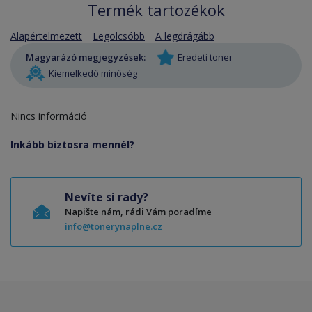
Termék tartozékok
Alapértelmezett
Legolcsóbb
A legdrágább
Magyarázó megjegyzések:
Eredeti toner
Kiemelkedő minőség
Nincs információ
Inkább biztosra mennél?
Nevíte si rady?
Napište nám, rádi Vám poradíme
info@tonerynaplne.cz