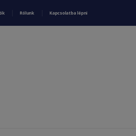
ók
Rólunk
Kapcsolatba lépni