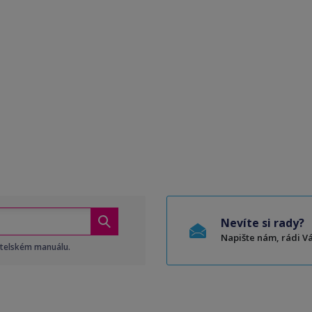
Nevíte si rady?
Napište nám, rádi 
atelském manuálu.