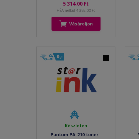
5 314,00 Ft
HÉA nélkül 4 392,00 Ft
Vásároljon
Készleten
Pantum PA-210 toner -