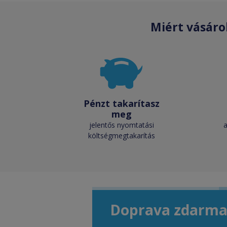
Miért vásáro
Pénzt takarítasz
meg
jelentős nyomtatási
költségmegtakarítás
Doprava zdarma