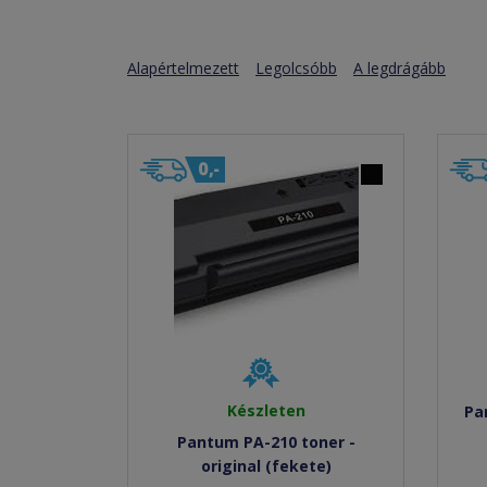
Alapértelmezett
Legolcsóbb
A legdrágább
Készleten
Pa
Pantum PA-210 toner -
original (fekete)