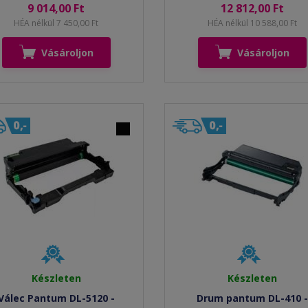
9 014,00 Ft
12 812,00 Ft
HÉA nélkül 7 450,00 Ft
HÉA nélkül 10 588,00 Ft
Vásároljon
Vásároljon
Készleten
Készleten
Válec Pantum DL-5120 -
Drum pantum DL-410 -