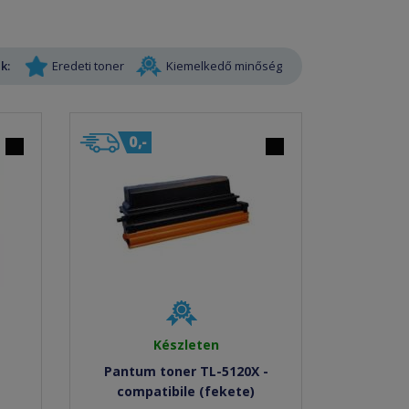
k:
Eredeti toner
Kiemelkedő minőség
Készleten
-
Pantum toner TL-5120X -
compatibile (fekete)