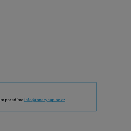
Vám poradíme
info@tonerynaplne.cz