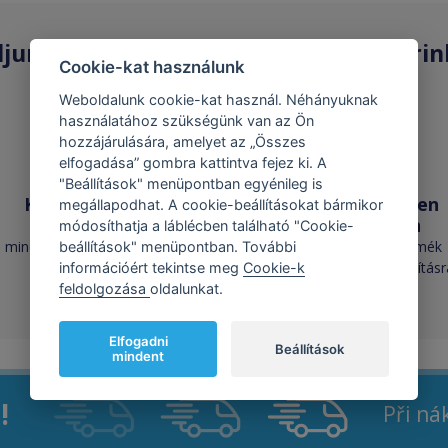
ljunk
Kompatibilis patronokat
a Starin
Cookie-kat használunk
Weboldalunk cookie-kat használ. Néhányuknak
használatához szükségünk van az Ön
hozzájárulására, amelyet az „Összes
elfogadása” gombra kattintva fejez ki. A
"Beállítások" menüpontban egyénileg is
Kiemelkedő
Majdnem minden
megállapodhat. A cookie-beállításokat bármikor
minőség
raktáron van
módosíthatja a láblécben található "Cookie-
a minőség megegyezik az
több mint 50 000 termék
beállítások" menüpontban. További
eredetivel
raktáron, azonnali szállításr
információért tekintse meg
Cookie-k
kész
feldolgozása
oldalunkat.
Elfogadni
Beállítások
mindent
!
Při n