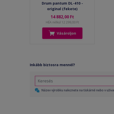
Drum pantum DL-410 -
original (fekete)
14 882,00 Ft
HÉA nélkül 12 299,00 Ft
Vásároljon
Inkább biztosra mennél?
Název výrobku naleznete na tiskárně nebo v uživ