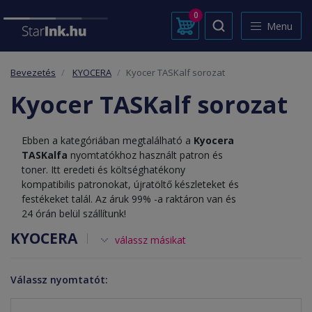
0
Menu
Bevezetés
KYOCERA
Kyocer TASKalf sorozat
Kyocer TASKalf sorozat
Ebben a kategóriában megtalálható a
Kyocera
TASKalfa
nyomtatókhoz használt patron és
toner. Itt eredeti és költséghatékony
kompatibilis patronokat, újratöltő készleteket és
festékeket talál. Az áruk 99% -a raktáron van és
24 órán belül szállítunk!
KYOCERA
válassz másikat
Válassz nyomtatót: