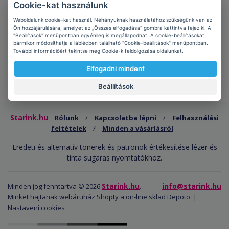
Cookie-kat használunk
Doprava zdarma!
Při nákupu
nad 1499 Kč s DPH
Weboldalunk cookie-kat használ. Néhányuknak használatához szükségünk van az
Ebben a kategóriában megtalálható a
Kyocera TASKalfa
Ön hozzájárulására, amelyet az „Összes elfogadása” gombra kattintva fejez ki. A
"Beállítások" menüpontban egyénileg is megállapodhat. A cookie-beállításokat
nyomtatókhoz használt patron és toner. Itt eredeti és
bármikor módosíthatja a láblécben található "Cookie-beállítások" menüpontban.
költséghatékony kompatibilis patronokat, újratöltő készleteket és
További információért tekintse meg
Cookie-k feldolgozása
oldalunkat.
festékeket talál. Az áruk 99% -a raktáron van és 24 órán belül
Elfogadni mindent
szállítunk!
Beállítások
Starink.hu
Rólunk
/
Kapcsolatba lépni
/
Felhasználási
feltételek
/
Minden a vásárlásról
Eredeti és alternatív tonerek és patronok értékesítése lézer és
tinta sugaras nyomtatókhoz.
Starink.hu
info@starink.hu
Minden jog fenntartva © 2026
.
Minket hajtanak
webáruház Shopty
a
on-line sklad Depoto
. |
Nastavení cookies