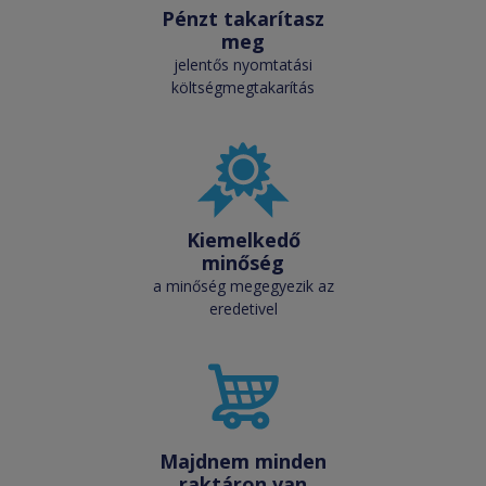
Pénzt takarítasz
meg
jelentős nyomtatási
költségmegtakarítás
Kiemelkedő
minőség
a minőség megegyezik az
eredetivel
Majdnem minden
raktáron van