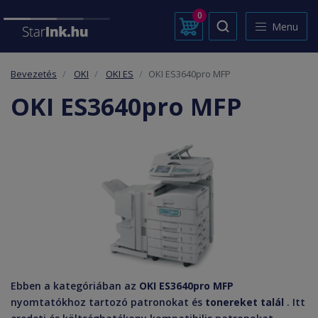
0
Menu
Bevezetés
OKI
OKI ES
OKI ES3640pro MFP
OKI ES3640pro MFP
Ebben a kategóriában az
OKI ES3640pro MFP
nyomtatókhoz tartozó patronokat és
tonereket talál
. Itt