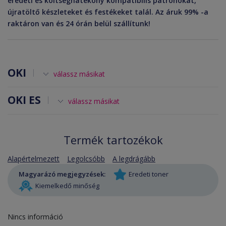
eredeti és költséghatékony kompatibilis patronokat,
újratöltő készleteket és festékeket talál. Az áruk 99% -a
raktáron van és 24 órán belül szállítunk!
OKI
válassz másikat
OKI ES
válassz másikat
Termék tartozékok
Alapértelmezett
Legolcsóbb
A legdrágább
Magyarázó megjegyzések:
Eredeti toner
Kiemelkedő minőség
Nincs információ