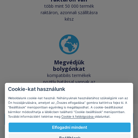
több mint 50 000 termék
raktáron, azonnali szállításra
kész
Megvédjük
bolygónkat
kompatibilis termékek
pozitív hatással vannak az
ökológiára
Cookie-kat használunk
Weboldalunk cookie-kat használ. Néhányuknak használatához szükségünk van az
Ön hozzájárulására, amelyet az „Összes elfogadása” gombra kattintva fejez ki. A
"Beállítások" menüpontban egyénileg is megállapodhat. A cookie-beállításokat
bármikor módosíthatja a láblécben található "Cookie-beállítások" menüpontban.
További információért tekintse meg
Cookie-k feldolgozása
oldalunkat.
Doprava zdarma!
Při nákupu
nad 1499 Kč s DPH
Elfogadni mindent
Starink.hu
Rólunk
/
Kapcsolatba lépni
/
Felhasználási