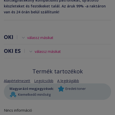
költséghatékony kompatibilis patronokat, újratöltő
készleteket és festékeket talál. Az áruk 99% -a raktáron
van és 24 órán belül szállítunk!
OKI
válassz másikat
OKI ES
válassz másikat
Termék tartozékok
Alapértelmezett
Legolcsóbb
A legdrágább
Magyarázó megjegyzések:
Eredeti toner
Kiemelkedő minőség
Nincs információ