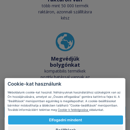
több mint 50 000 termék
raktáron, azonnali szállításra
kész
Megvédjük
bolygónkat
kompatibilis termékek
pozitív hatással vannak az
ökológiára
Cookie-kat használunk
Weboldalunk cookie-kat használ. Néhányuknak használatához szükségünk van az
Ön hozzájárulására, amelyet az „Összes elfogadása” gombra kattintva fejez ki. A
"Beállítások" menüpontban egyénileg is megállapodhat. A cookie-beállításokat
bármikor módosíthatja a láblécben található "Cookie-beállítások" menüpontban.
További információért tekintse meg
Cookie-k feldolgozása
oldalunkat.
Doprava zdarma!
Při nákupu
nad 1499 Kč s DPH
Elfogadni mindent
Starink.hu
Rólunk
/
Kapcsolatba lépni
/
Felhasználási