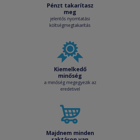
Pénzt takarítasz
meg
jelentős nyomtatási
költségmegtakarítás
Kiemelkedő
minőség
a minőség megegyezik az
eredetivel
Majdnem minden
raktáron van