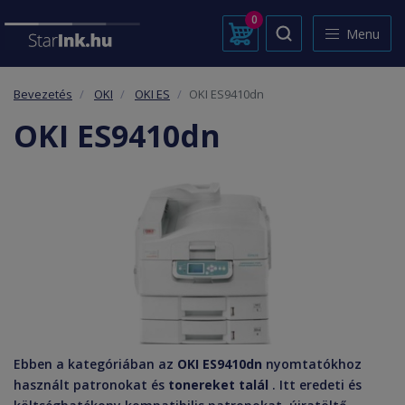
0
Menu
Bevezetés
OKI
OKI ES
OKI ES9410dn
OKI ES9410dn
Ebben a kategóriában az
OKI ES9410dn
nyomtatókhoz
használt patronokat és
tonereket talál
. Itt eredeti és