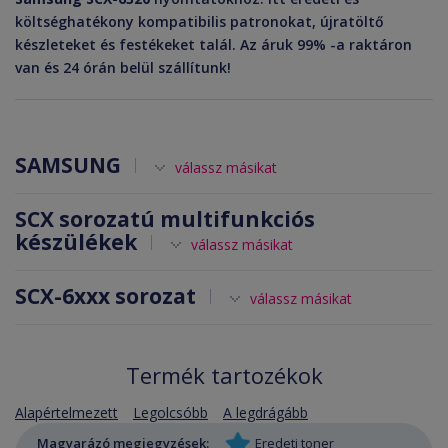
költséghatékony kompatibilis patronokat, újratöltő
készleteket és festékeket talál. Az áruk 99% -a raktáron
van és 24 órán belül szállítunk!
SAMSUNG
válassz másikat
SCX sorozatú multifunkciós
készülékek
válassz másikat
SCX-6xxx sorozat
válassz másikat
Termék tartozékok
Alapértelmezett
Legolcsóbb
A legdrágább
Magyarázó megjegyzések:
Eredeti toner