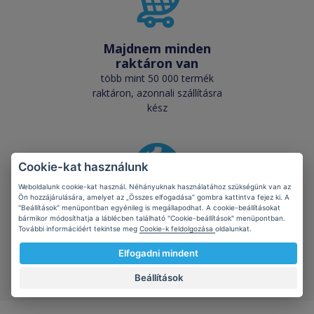
Majdnem minden
raktáron van
több mint 50 000 termék
raktáron, azonnali szállításra
kész
Cookie-kat használunk
Weboldalunk cookie-kat használ. Néhányuknak használatához szükségünk van az
Ön hozzájárulására, amelyet az „Összes elfogadása” gombra kattintva fejez ki. A
Megvédjük
"Beállítások" menüpontban egyénileg is megállapodhat. A cookie-beállításokat
bolygónkat
bármikor módosíthatja a láblécben található "Cookie-beállítások" menüpontban.
További információért tekintse meg
Cookie-k feldolgozása
oldalunkat.
kompatibilis termékek
pozitív hatással vannak az
Elfogadni mindent
ökológiára
Beállítások