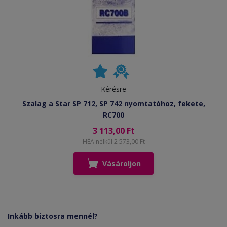
Kérésre
Szalag a Star SP 712, SP 742 nyomtatóhoz, fekete,
RC700
3 113,00 Ft
HÉA nélkül 2 573,00 Ft
Vásároljon
Inkább biztosra mennél?