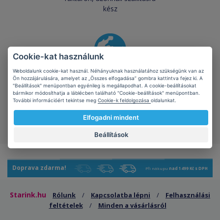
kész
Cookie-kat használunk
Weboldalunk cookie-kat használ. Néhányuknak használatához szükségünk van az
Megvédjük
Ön hozzájárulására, amelyet az „Összes elfogadása” gombra kattintva fejez ki. A
bolygónkat
"Beállítások" menüpontban egyénileg is megállapodhat. A cookie-beállításokat
bármikor módosíthatja a láblécben található "Cookie-beállítások" menüpontban.
kompatibilis termékek
További információért tekintse meg
Cookie-k feldolgozása
oldalunkat.
pozitív hatással vannak az
Elfogadni mindent
ökológiára
Beállítások
Doprava zdarma!
Při nákupu
nad 1499 Kč s DPH
Starink.hu
Rólunk
/
Kapcsolatba lépni
/
Felhasználási
feltételek
/
Minden a vásárlásról