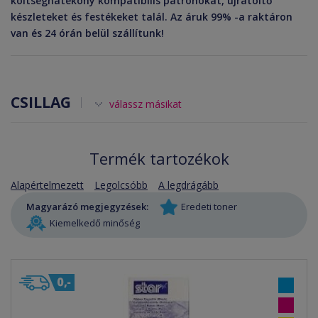
költséghatékony kompatibilis patronokat, újratöltő
készleteket és festékeket talál. Az áruk 99% -a raktáron
van és 24 órán belül szállítunk!
CSILLAG
válassz másikat
Termék tartozékok
Alapértelmezett
Legolcsóbb
A legdrágább
Magyarázó megjegyzések:
Eredeti toner
Kiemelkedő minőség