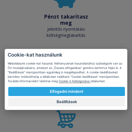
Pénzt takarítasz
meg
jelentős nyomtatási
költségmegtakarítás
Cookie-kat használunk
Weboldalunk cookie-kat használ. Néhányuknak használatához szükségünk van az
Ön hozzájárulására, amelyet az „Összes elfogadása” gombra kattintva fejez ki. A
"Beállítások" menüpontban egyénileg is megállapodhat. A cookie-beállításokat
Kiemelkedő
bármikor módosíthatja a láblécben található "Cookie-beállítások" menüpontban.
További információért tekintse meg
Cookie-k feldolgozása
oldalunkat.
minőség
a minőség megegyezik az
Elfogadni mindent
eredetivel
Beállítások