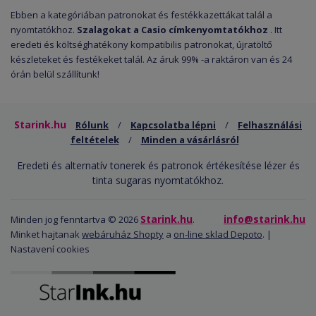
Ebben a kategóriában patronokat és festékkazettákat talál a
nyomtatókhoz.
Szalagokat a Casio címkenyomtatókhoz
. Itt
eredeti és költséghatékony kompatibilis patronokat, újratöltő
készleteket és festékeket talál. Az áruk 99% -a raktáron van és 24
órán belül szállítunk!
Starink.hu
Rólunk
/
Kapcsolatba lépni
/
Felhasználási
feltételek
/
Minden a vásárlásról
Eredeti és alternatív tonerek és patronok értékesítése lézer és
tinta sugaras nyomtatókhoz.
Starink.hu
info@starink.hu
Minden jog fenntartva © 2026
.
Minket hajtanak
webáruház Shopty
a
on-line sklad Depoto
. |
Nastavení cookies