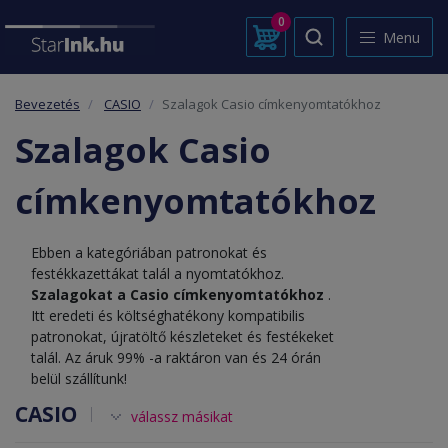
0
Menu
Bevezetés
CASIO
Szalagok Casio címkenyomtatókhoz
Szalagok Casio
címkenyomtatókhoz
Ebben a kategóriában patronokat és
festékkazettákat talál a nyomtatókhoz.
Szalagokat a Casio címkenyomtatókhoz
.
Itt eredeti és költséghatékony kompatibilis
patronokat, újratöltő készleteket és festékeket
talál. Az áruk 99% -a raktáron van és 24 órán
belül szállítunk!
CASIO
válassz másikat