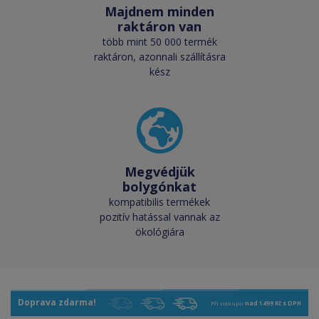
Majdnem minden
raktáron van
több mint 50 000 termék
raktáron, azonnali szállításra
kész
Megvédjük
bolygónkat
kompatibilis termékek
pozitív hatással vannak az
ökológiára
Doprava zdarma!
Při nákupu
nad 1499 Kč s DPH