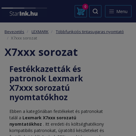
0
Menu
Bevezetés
LEXMARK
Többfunkciós tintasugaras nyomtató
X7xxx sorozat
X7xxx sorozat
Festékkazetták és
patronok Lexmark
X7xxx sorozatú
nyomtatókhoz
Ebben a kategóriában festékeket és patronokat
talál a
Lexmark X7xxx sorozatú
nyomtatókhoz
. Itt eredeti és költséghatékony
kompatibilis patronokat, újratöltő készleteket és