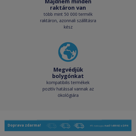
Majdnem minden
raktáron van
több mint 50 000 termék
raktáron, azonnali szállításra
kész
Megvédjük
bolygónkat
kompatibilis termékek
pozitív hatással vannak az
ökológiára
Doprava zdarma!
Při nákupu
nad 1499 Kč s DPH