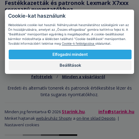
Festékkazetták és patronok Lexmark X7xxx
sorozatú nyomtatókhoz
Cookie-kat használunk
Ebben a kategóriában festékeket és patronokat talál a
Lexmark
Weboldalunk cookie-kat használ. Néhányuknak használatához szükségünk van az
X7xxx sorozatú nyomtatókhoz
. Itt eredeti és költséghatékony
Ön hozzájárulására, amelyet az „Összes elfogadása” gombra kattintva fejez ki. A
"Beállítások" menüpontban egyénileg is megállapodhat. A cookie-beállításokat
kompatibilis patronokat, újratöltő készleteket és festékeket talál. Az
bármikor módosíthatja a láblécben található "Cookie-beállítások" menüpontban.
áruk 99% -a raktáron van és 24 órán belül szállítunk!
További információért tekintse meg
Cookie-k feldolgozása
oldalunkat.
Elfogadni mindent
Beállítások
Starink.hu
Rólunk
/
Kapcsolatba lépni
/
Felhasználási
feltételek
/
Minden a vásárlásról
Eredeti és alternatív tonerek és patronok értékesítése lézer és
tinta sugaras nyomtatókhoz.
Starink.hu
info@starink.hu
Minden jog fenntartva © 2026
.
Minket hajtanak
webáruház Shopty
a
on-line sklad Depoto
. |
Nastavení cookies