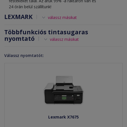
festékeket talál. Az áruk 99% -a raktáron van és
24 órán belül szállítunk!
LEXMARK
válassz másikat
Többfunkciós tintasugaras
nyomtató
válassz másikat
Válassz nyomtatót:
Lexmark X7675